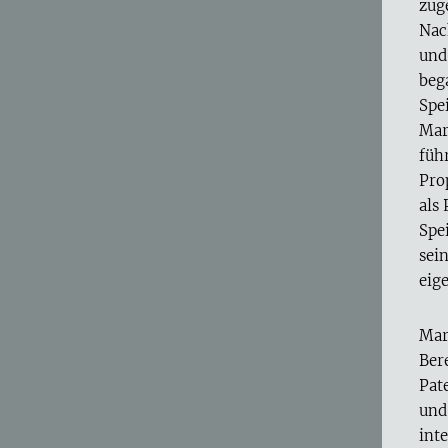
zug
Nac
und
beg
Spe
Mar
füh
Pro
als
Spe
sein
eig
Mar
Ber
Pat
und
int