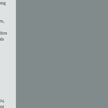
ung
en,
dres
als
004
ent