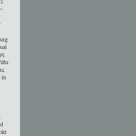
).
e-
r
r
burg
ual
95
führ
024
 in
n
nd
nkt