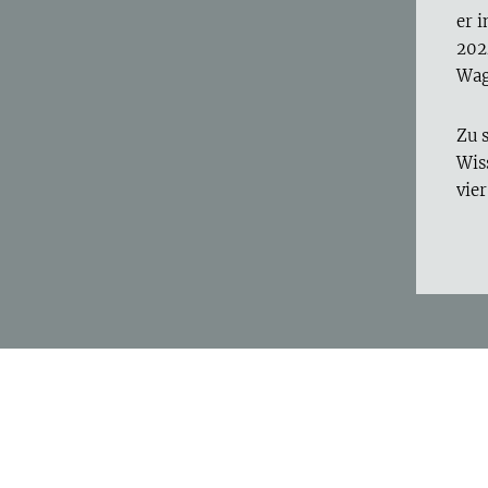
er 
202
Wag
Zu 
Wis
vie