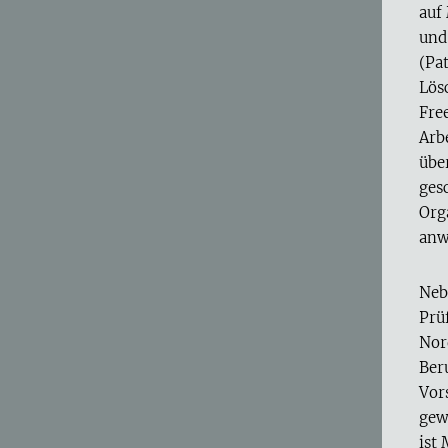
auf
und
(Pa
Lös
Fre
Arb
über
ges
Org
anw
Nebe
Prü
Nor
Ber
Vor
gew
ist