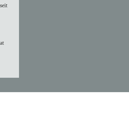
seit
at