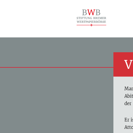
V
Mar
Abi
der
Er 
Att