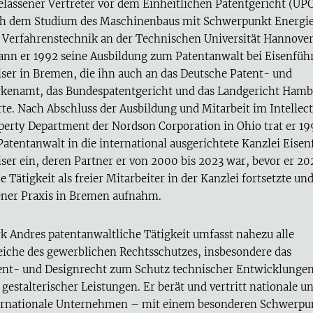
elassener Vertreter vor dem Einheitlichen Patentgericht (UPC
h dem Studium des Maschinenbaus mit Schwerpunkt Energi
 Verfahrenstechnik an der Technischen Universität Hannove
ann er 1992 seine Ausbildung zum Patentanwalt bei Eisenfüh
iser in Bremen, die ihn auch an das Deutsche Patent- und
kenamt, das Bundespatentgericht und das Landgericht Ham
rte. Nach Abschluss der Ausbildung und Mitarbeit im Intellect
perty Department der Nordson Corporation in Ohio trat er 19
 Patentanwalt in die international ausgerichtete Kanzlei Eisen
iser ein, deren Partner er von 2000 bis 2023 war, bevor er 2
e Tätigkeit als freier Mitarbeiter in der Kanzlei fortsetzte und
ener Praxis in Bremen aufnahm.
k Andres patentanwaltliche Tätigkeit umfasst nahezu alle
eiche des gewerblichen Rechtsschutzes, insbesondere das
ent- und Designrecht zum Schutz technischer Entwicklunge
 gestalterischer Leistungen. Er berät und vertritt nationale u
ernationale Unternehmen – mit einem besonderen Schwerpu