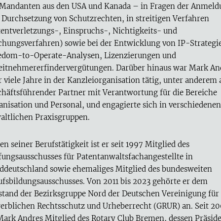
 Mandanten aus den USA und Kanada – in Fragen der Anmeld
 Durchsetzung von Schutzrechten, in streitigen Verfahren
tentverletzungs-, Einspruchs-, Nichtigkeits- und
chungsverfahren) sowie bei der Entwicklung von IP-Strategi
edom-to-Operate-Analysen, Lizenzierungen und
eitnehmererfindervergütungen. Darüber hinaus war Mark An
 viele Jahre in der Kanzleiorganisation tätig, unter anderem 
chäftsführender Partner mit Verantwortung für die Bereiche
anisation und Personal, und engagierte sich in verschiedenen
altlichen Praxisgruppen.
n seiner Berufstätigkeit ist er seit 1997 Mitglied des
fungsausschusses für Patentanwaltsfachangestellte in
ddeutschland sowie ehemaliges Mitglied des bundesweiten
ufsbildungsausschusses. Von 2011 bis 2023 gehörte er dem
stand der Bezirksgruppe Nord der Deutschen Vereinigung für
erblichen Rechtsschutz und Urheberrecht (GRUR) an. Seit 2
 Mark Andres Mitglied des Rotary Club Bremen, dessen Präsid