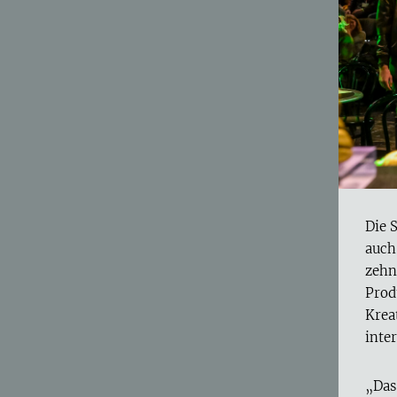
Die 
auch
zehn
Prod
Krea
inte
„Das