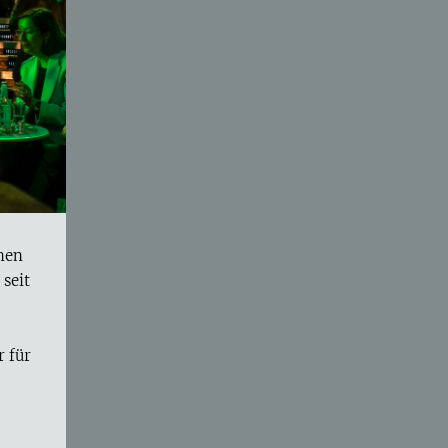
emen
 seit
r für