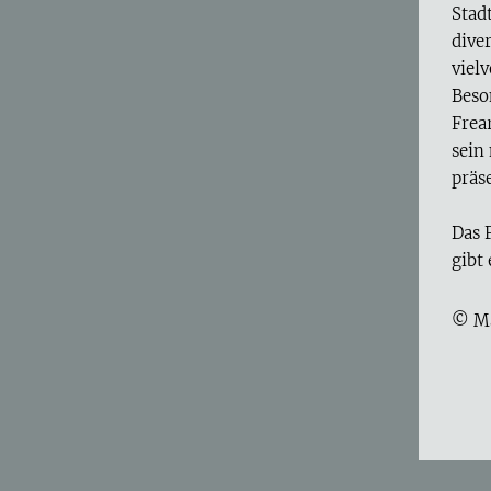
Stad
dive
viel
Beso
Frea
sein
präs
Das 
gibt
© M