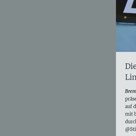
Die
Li
Brem
präs
auf 
mit 
durc
@Sti